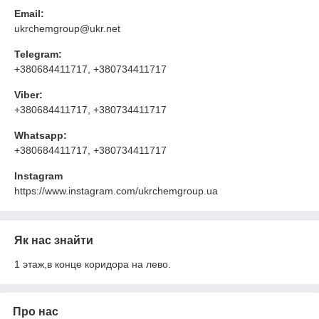
Email:
ukrchemgroup@ukr.net
Telegram:
+380684411717, +380734411717
Viber:
+380684411717, +380734411717
Whatsapp:
+380684411717, +380734411717
Instagram
https://www.instagram.com/ukrchemgroup.ua
Як нас знайти
1 этаж,в конце коридора на лево.
Про нас