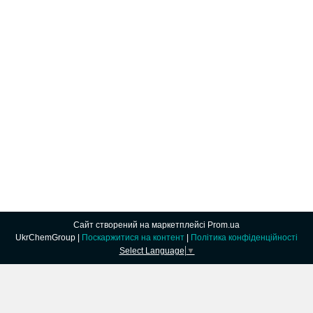
Сайт створений на маркетплейсі
Prom.ua
UkrChemGroup |
Поскаржитися на контент
|
Політика конфіденційності
Select Language
▼