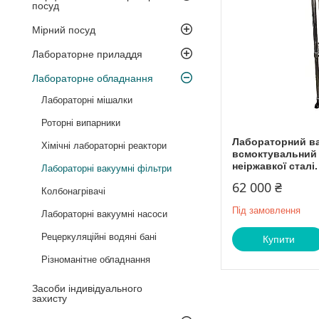
посуд
Мірний посуд
Лабораторне приладдя
Лабораторне обладнання
Лабораторні мішалки
Роторні випарники
Лабораторний в
Хімічні лабораторні реактори
всмоктувальний ф
неіржавкої сталі.
Лабораторні вакуумні фільтри
62 000 ₴
Колбонагрівачі
Під замовлення
Лабораторні вакуумні насоси
Рецеркуляційні водяні бані
Купити
Різноманітне обладнання
Засоби індивідуального
захисту