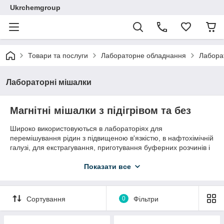
Ukrchemgroup
Товари та послуги
Лабораторне обладнання
Лабора
Лабораторні мішалки
Магнітні мішалки з підігрівом та без
Широко використовуються в лабораторіях для
перемішування рідин з підвищеною в'язкістю, в нафтохімічній
галузі, для екстрагування, приготування буферних розчинів і
т. д. Ці прилади виконують одночасно дві функції нагрівання
до заданої температури і перемішування зразка з певною
Показати все
швидкістю обертання магнітного перемішують елемента.
Випускаються різні моделі магнітних лабораторних мішалок з
підігрівом, що відрізняються по потужності електромагніту,
Сортування
0
Фільтри
наявністю штатива для установки датчиків pH та температури
а так само максимальною температурою робочої поверхні.