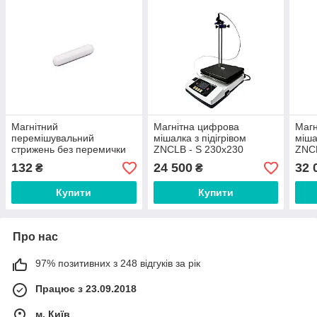
Магнітний
Магнітна цифрова
Магн
перемішувальний
мішалка з підігрівом
міша
стрижень без перемички
ZNCLB - S 230х230
ZNC
7х30
132
24 500
32 
₴
₴
Купити
Купити
Про нас
97% позитивних з 248 відгуків за рік
Працює з 23.09.2018
м. Київ