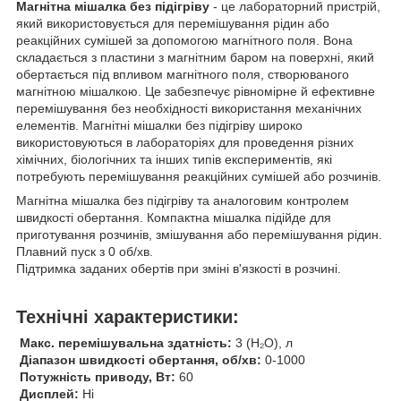
Магнітна мішалка без підігріву
- це лабораторний пристрій,
який використовується для перемішування рідин або
реакційних сумішей за допомогою магнітного поля. Вона
складається з пластини з магнітним баром на поверхні, який
обертається під впливом магнітного поля, створюваного
магнітною мішалкою. Це забезпечує рівномірне й ефективне
перемішування без необхідності використання механічних
елементів. Магнітні мішалки без підігріву широко
використовуються в лабораторіях для проведення різних
хімічних, біологічних та інших типів експериментів, які
потребують перемішування реакційних сумішей або розчинів.
Магнітна мішалка без підігріву та аналоговим контролем
швидкості обертання. Компактна мішалка підійде для
приготування розчинів, змішування або перемішування рідин.
Плавний пуск з 0 об/хв.
Підтримка заданих обертів при зміні в'язкості в розчині.
Технічні характеристики:
Макс. перемішувальна здатність:
3 (H₂O), л
Діапазон швидкості обертання, об/хв:
0-1000
Потужність приводу, Вт:
60
Дисплей:
Ні