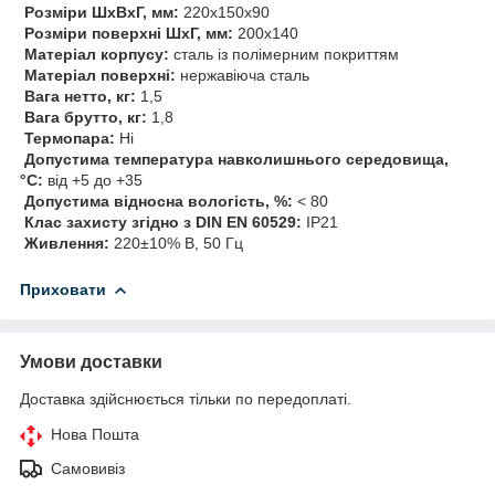
Розміри ШхВхГ, мм:
220х150х90
Розміри поверхні ШхГ, мм:
200х140
Матеріал корпусу:
сталь із полімерним покриттям
Матеріал поверхні:
нержавіюча сталь
Вага нетто, кг:
1,5
Вага брутто, кг:
1,8
Термопара:
Ні
Допустима температура навколишнього середовища,
°С:
від +5 до +35
Допустима відносна вологість, %:
< 80
Клас захисту згідно з DIN EN 60529:
IP21
Живлення:
220±10% В, 50 Гц
Приховати
Умови доставки
Доставка здійснюється тільки по передоплаті.
Нова Пошта
Самовивіз