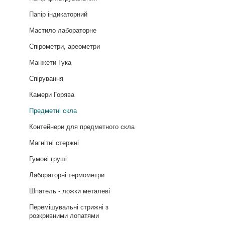
Папір індикаторний
Мастило лабораторне
Спірометри, ареометри
Манжети Гука
Спірування
Камери Горява
Предметні скла
Контейнери для предметного скла
Магнітні стержні
Гумові груші
Лабораторні термометри
Шпатель - ложки металеві
Перемішувальні стрижні з
розкривними лопатями