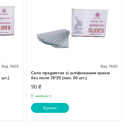
76/25
76/25
Скло предметне зі шліфованим краєм
 шт.)
без поля 76*25 (пач. 50 шт.)
90 ₴
В наявності
Купити