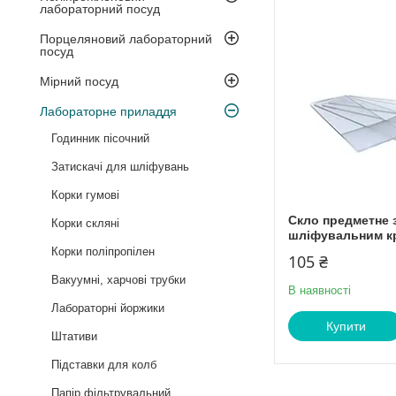
лабораторний посуд
Порцеляновий лабораторний
посуд
Мірний посуд
Лабораторне приладдя
Годинник пісочний
Затискачі для шліфувань
Корки гумові
Скло предметне 
Корки скляні
шліфувальним кра
Корки поліпропілен
105 ₴
Вакуумні, харчові трубки
В наявності
Лабораторні йоржики
Купити
Штативи
Підставки для колб
Папір фільтрувальний