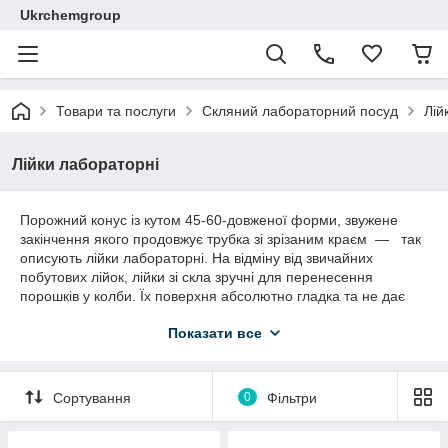
Ukrchemgroup
Товари та послуги
Скляний лабораторний посуд
Лій
Лійки лабораторні
Порожний конус із кутом 45-60-довженої форми, звужене
закінчення якого продовжує трубка зі зрізаним краєм — так
описують лійки лабораторні. На відміну від звичайних
побутових лійок, лійки зі скла зручні для перенесення
порошків у колби. Їх поверхня абсолютно гладка та не дає
змогу затримуватися найдрібнішим частинкам. Купити в
Показати все
Україні скляні лійки для лабораторій можна в нашому
інтернет-магазині.
Переваги скляних лабораторних лійок
Сортування
0
Фільтри
Застосування різноманітних зразків скляних лійок залежить
від призначення. Наприклад, мірні потрібні під час дозування.
Процес розділення рідких речовин різної щільності або