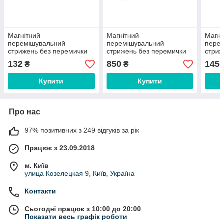
Магнітний
Магнітний
Магн
перемішувальний
перемішувальний
пер
стрижень без перемички
стрижень без перемички
стри
7х30
16х100
9х3
132
850
145
₴
₴
Купити
Купити
Про нас
97% позитивних з 249 відгуків за рік
Працює з 23.09.2018
м. Київ
улица Козелецкая 9, Київ, Україна
Контакти
Сьогодні працює з 10:00 до 20:00
Показати весь графік роботи