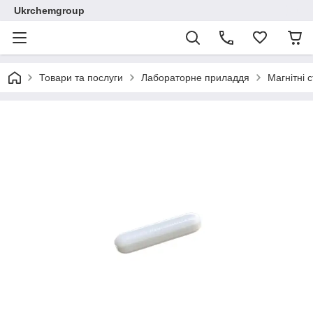
Ukrchemgroup
Товари та послуги
Лабораторне приладдя
Магнітні 