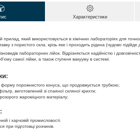
пис
Характеристики
ий прилад, який використовується в хімічних лабораторіях для точн
авку з пористого скла, крізь яке і проходить рідина (чудово підійде
ізновидів лабораторних лійок. Відрізняється надійністю і довговічні
об'єму самої лійки, а також ступеня вакууму в системі.
ки:
 форму порожнистого конуса, що продовжується трубкою;
ільтр, виготовлений зі спаяної скляної крихти;
прозорого жароміцного матеріалу;
:
ічній і харчовій промисловості.
я при підготовці розчинів.