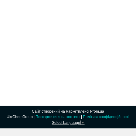
Сайт створений на маркетплейсі
Prom.ua
UkrChemGroup |
Поскаржитися на контент
|
Політика конфіденційності
Select Language
▼