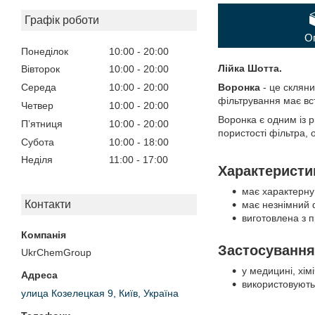
Графік роботи
О
Понеділок
10:00
20:00
Лійка Шотта.
Вівторок
10:00
20:00
Воронка
- це склян
Середа
10:00
20:00
фільтрування має вст
Четвер
10:00
20:00
Воронка є одним із р
Пʼятниця
10:00
20:00
пористості фільтра, 
Субота
10:00
18:00
Неділя
11:00
17:00
Характеристи
має характерну
Контакти
має незнімний ф
виготовлена з 
Застосування
UkrChemGroup
у медицині, хім
використовуютьс
улица Козелецкая 9, Київ, Україна