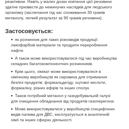
реактивом. Навіть у малих дозах ковтання цієї речовини
здатне призвести до неминучих наслідків для людського
організму (заслепання під час споживання 30 грамів
метанолу, леткий результат за 90 грамів речовини).
Застосовується:
як розчинник для таких різновидів продукції:
лакофарбові матеріали та продукти перероблення
нафти.
А також може використовуватися під час виробництва
складних багатокомпонентних розчинників.
Крім цього, хімікат може використовуватися в
хімічному виробництві як сировина для отримання
безлічі продуктів: формальдегіду, оцтової кислоти,
формаліну, різних ефірів та інших сполук.
Також потрібний метанол у газодобувальній галузі
для очищення обладнання від продуктів газоперегони.
Може використовуватися у виробництві специфічних
видів палива для ДВС, експлуатується в аналітичній
хімії та інших сферах діяльності.