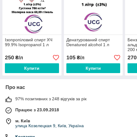
Ізопропіловий спирт ХЧ
Денатурований спирт
Бенз
99.9% Isopropanol 1 л
Denatured alcohol 1 л
альд
200 
250
105
270
₴/л
₴/л
Купити
Купити
Про нас
97% позитивних з 248 відгуків за рік
Працює з 23.09.2018
м. Київ
улица Козелецкая 9, Київ, Україна
Контакти