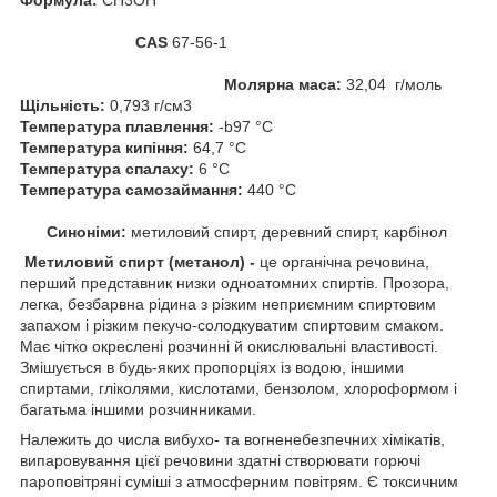
CAS
67-56-1
Молярна маса:
32,04 г/моль
Щільність:
0,793 г/см3
Температура плавлення
:
-b97 °C
Температура кипіння
:
64,7 °C
Температура спалаху:
6 °C
Температура самозаймання
:
440 °C
Синоніми:
метиловий спирт, деревний спирт, карбінол
Метиловий спирт (метанол) -
це органічна речовина,
перший представник низки одноатомних спиртів. Прозора,
легка, безбарвна рідина з різким неприємним спиртовим
запахом і різким пекучо-солодкуватим спиртовим смаком.
Має чітко окреслені розчинні й окислювальні властивості.
Змішується в будь-яких пропорціях із водою, іншими
спиртами, гліколями, кислотами, бензолом, хлороформом і
багатьма іншими розчинниками.
Належить до числа вибухо- та вогненебезпечних хімікатів,
випаровування цієї речовини здатні створювати горючі
пароповітряні суміші з атмосферним повітрям. Є токсичним