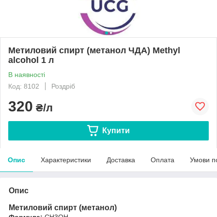
Метиловий спирт (метанол ЧДА) Methyl
alcohol 1 л
В наявності
Код: 8102
Роздріб
320
₴/л
Купити
Опис
Характеристики
Доставка
Оплата
Умови п
Опис
Метиловий спирт (метанол)
Формула:
CH
3
OH