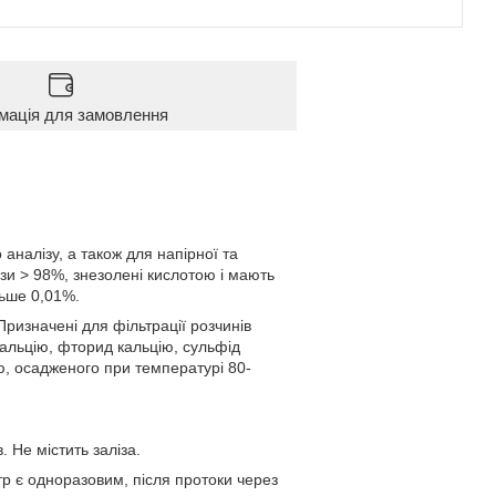
мація для замовлення
 аналізу, а також для напірної та
зи > 98%, знезолені кислотою і мають
льше 0,01%.
Призначені для фільтрації розчинів
кальцію, фторид кальцію, сульфід
ю, осадженого при температурі 80-
. Не містить заліза.
тр є одноразовим, після протоки через