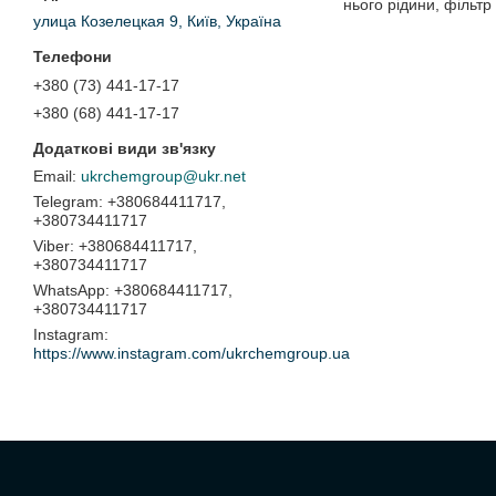
нього рідини, фільтр
улица Козелецкая 9, Київ, Україна
+380 (73) 441-17-17
+380 (68) 441-17-17
ukrchemgroup@ukr.net
+380684411717,
+380734411717
+380684411717,
+380734411717
+380684411717,
+380734411717
Instagram
https://www.instagram.com/ukrchemgroup.ua