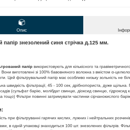
Опис
Інфор
 папір знезолений синя стрічка д.125 мм.
ьтрований папір
використовують для кількісного та гравіметричного
. Вони виготовлені зі 100% бавовняного волокна з вмістом α-целюло
оти. Цей фільтрувальний папір має особливо низьку зольність не бі
на швидкість фільтрації, 45 - 100 сек, дрібнопориста, дуже щільна. 
садів (сульфат барію, молібдат свинцю, діоксид свинцю, гідроксид 
ва тощо) Фільтри повинні затримувати частинки сірчанокислого барі
и:
ість при фільтруванні гарячих кислих, лужних і нейтральних розчинів
и, в одній упаковці знаходиться 100 шт. знезолених фільтрів. Філь