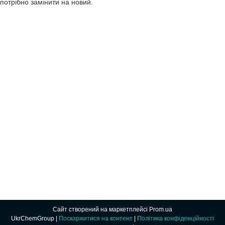
 потрібно замінити на новий.
Сайт створений на маркетплейсі
Prom.ua
UkrChemGroup |
Поскаржитися на контент
|
Політика конфіденційності