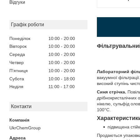
Відгуки
Графік роботи
Понеділок
10:00
20:00
Фільтрувальний
Вівторок
10:00
20:00
Середа
10:00
20:00
Четвер
10:00
20:00
Пʼятниця
10:00
20:00
Лабораторний філ
вакуумної фільтрації
Субота
10:00
18:00
високий ступінь чист
Неділя
11:00
17:00
Синя стрічка.
Повіль
дрібнокристалічних о
нікелю, сульфід оло
Контакти
100°C.
Характеристик
підвищена стійк
UkrChemGroup
Продаються упаковкам