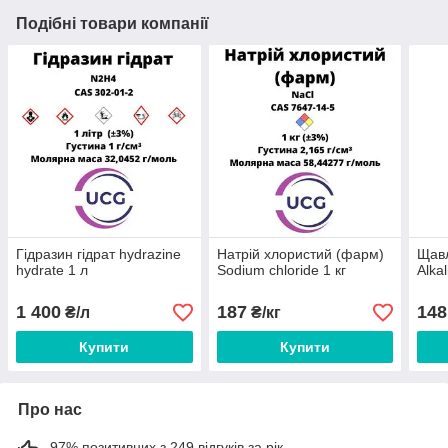
Подібні товари компанії
Гідразин гідрат hydrazine
Натрій хлористий (фарм)
Щавл
hydrate 1 л
Sodium chloride 1 кг
Alkal
1 400
187
148
₴/л
₴/кг
Купити
Купити
Про нас
97% позитивних з 249 відгуків за рік