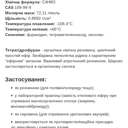
Хімічна формула:
C
4
H
8
O
CAS
109-99-9
Молярна маса:
72,11 г/моль
Щільність:
0,8892 г/см³
Температура плавлення:
-108,4°C
Температура кипіння:
+66°C
Синоніми:
фуранідин, тетраметиленоксид, оксолан.
Тетрагідрофуран
- органічна хімічна речовина, циклічний
простий ефір. Безбарвна легколетка рідина з характерним
"ефірним" запахом. Важливий апротонний розчинник. Широко
застосовується в органічному синтезі.
Застосування:
як розчинник (для полівінілхлориду тощо);
у лабораторній практиці (замість етилового ефіру при
отриманні магнієорганічних сполук (зокрема,
вінілмагнійброміду));
як сировина (для отримання уретанових каучуків);
використовується як протикристалізаційна присадка
до авіаційних і ракетних палив.