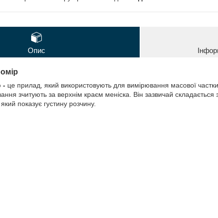
Опис
Інфор
ромір
 -
це прилад, який використовують для вимірювання масової частки
ання зчитують за верхнім краєм меніска. Він зазвичай складається 
який показує густину розчину.