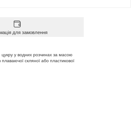
мація для замовлення
 цукру у водних розчинах за масою
з плаваючої скляної або пластикової