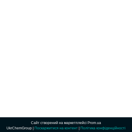
Сайт створений на маркетплейсі
Prom.ua
UkrChemGroup |
Поскаржитися на контент
|
Політика конфіденційності