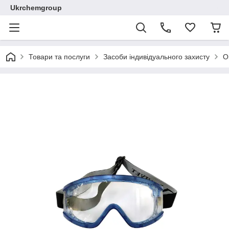
Ukrchemgroup
Товари та послуги
Засоби індивідуального захисту
О