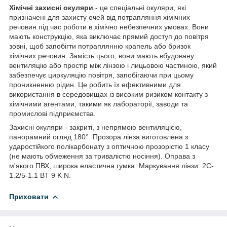
Хімічні захисні окуляри
- це спеціальні окуляри, які
призначені для захисту очей від потрапляння хімічних
речовин під час роботи в хімічно небезпечних умовах. Вони
мають конструкцію, яка виключає прямий доступ до повітря
зовні, щоб запобігти потраплянню крапель або бризок
хімічних речовин. Замість цього, вони мають вбудовану
вентиляцію або простір між лінзою і лицьовою частиною, який
забезпечує циркуляцію повітря, запобігаючи при цьому
проникненню рідин. Це робить їх ефективними для
використання в середовищах із високим ризиком контакту з
хімічними агентами, такими як лабораторії, заводи та
промислові підприємства.
Захисні окуляри - закриті, з непрямою вентиляцією,
панорамний огляд 180°. Прозора лінза виготовлена з
ударостійкого полікарбонату з оптичною прозорістю 1 класу
(не мають обмеження за тривалістю носіння). Оправа з
м'якого ПВХ, широка еластична гумка. Маркування лінзи: 2C-
1.2/5-1.1 BT 9 K N.
Приховати