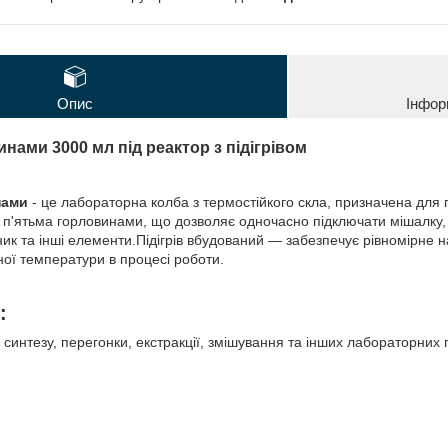
Опис
Інфор
инами 3000 мл під реактор
з підігрівом
нами
- це лабораторна колба з термостійкого скла, призначена для 
 п'ятьма горловинами, що дозволяє одночасно підключати мішалку,
ик та інші елементи.Підігрів вбудований — забезпечує рівномірне н
ної температури в процесі роботи.
:
 синтезу, перегонки, екстракції, змішування та інших лабораторних 