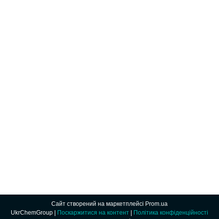
Сайт створений на маркетплейсі
Prom.ua
UkrChemGroup |
Поскаржитися на контент
|
Політика конфіденційності