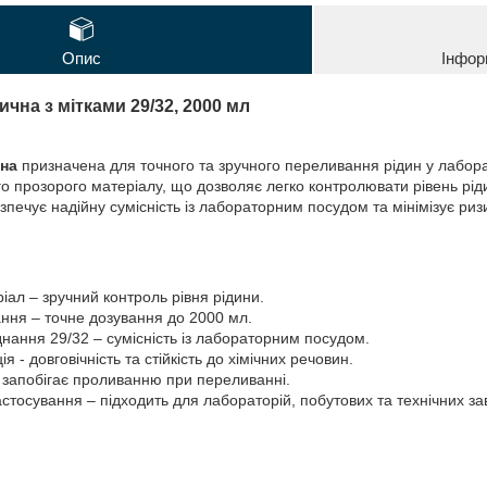
Опис
Інфор
чна з мітками 29/32, 2000 мл
на
призначена для точного та зручного переливання рідин у лабора
ного прозорого матеріалу, що дозволяє легко контролювати рівень р
зпечує надійну сумісність із лабораторним посудом та мінімізує ри
іал – зручний контроль рівня рідини.
ння – точне дозування до 2000 мл.
днання 29/32 – сумісність із лабораторним посудом.
я - довговічність та стійкість до хімічних речовин.
 запобігає проливанню при переливанні.
стосування – підходить для лабораторій, побутових та технічних за