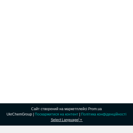
Сайт створений на маркетплейсі
Prom.ua
UkrChemGroup |
Поскаржитися на контент
|
Політика конфіденційності
Select Language
▼