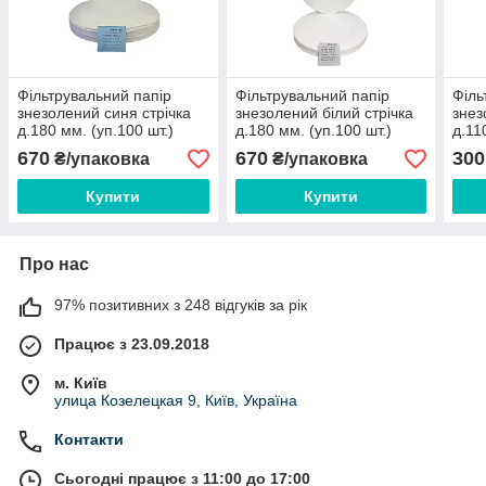
Фільтрувальний папір
Фільтрувальний папір
Філь
знезолений синя стрічка
знезолений білий стрічка
знез
д.180 мм. (уп.100 шт.)
д.180 мм. (уп.100 шт.)
д.11
670
670
300
₴/упаковка
₴/упаковка
Купити
Купити
Про нас
97% позитивних з 248 відгуків за рік
Працює з 23.09.2018
м. Київ
улица Козелецкая 9, Київ, Україна
Контакти
Сьогодні працює з 11:00 до 17:00