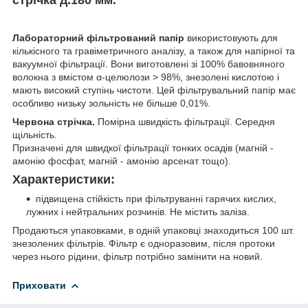
Лабораторний фільтрований папір
використовують для
кількісного та гравіметричного аналізу, а також для напірної та
вакуумної фільтрації. Вони виготовлені зі 100% бавовняного
волокна з вмістом α-целюлози > 98%, знезолені кислотою і
мають високий ступінь чистоти. Цей фільтрувальний папір має
особливо низьку зольність не більше 0,01%.
Червона стрічка.
Помірна швидкість фільтрації. Середня
щільність.
Призначені для швидкої фільтрації тонких осадів (магній -
амонію фосфат, магній - амонію арсенат тощо).
Характеристики:
підвищена стійкість при фільтруванні гарячих кислих,
лужних і нейтральних розчинів. Не містить заліза.
Продаються упаковками, в одній упаковці знаходиться 100 шт.
знезолених фільтрів. Фільтр є одноразовим, після протоки
через нього рідини, фільтр потрібно замінити на новий.
Приховати