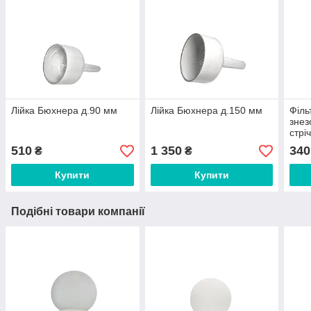
Лійка Бюхнера д.90 мм
Лійка Бюхнера д.150 мм
Філь
знез
стрі
шт.)
510
1 350
340
₴
₴
Купити
Купити
Подібні товари компанії