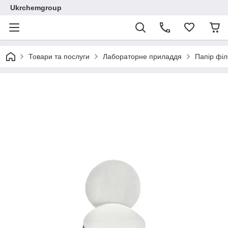
Ukrchemgroup
Товари та послуги
Лабораторне приладдя
Папір фі