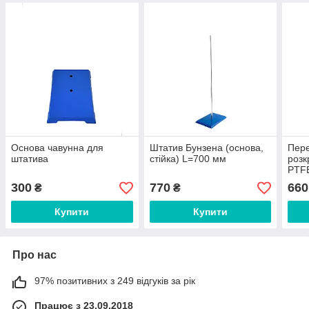
Основа чавунна для
Штатив Бунзена (основа,
Пере
штатива
стійка) L=700 мм
розк
PTFE
300
770
660
₴
₴
Купити
Купити
Про нас
97% позитивних з 249 відгуків за рік
Працює з 23.09.2018