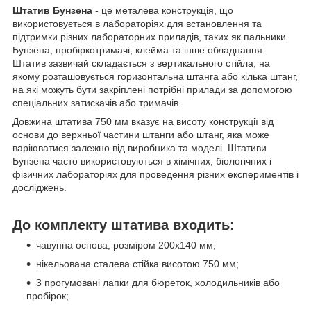
Штатив Бунзена
- це металева конструкція, що
використовується в лабораторіях для встановлення та
підтримки різних лабораторних приладів, таких як пальники
Бунзена, пробіркотримачі, клейма та інше обладнання.
Штатив зазвичай складається з вертикального стійла, на
якому розташовується горизонтальна штанга або кілька штанг,
на які можуть бути закріплені потрібні прилади за допомогою
спеціальних затискачів або тримачів.
Довжина штатива 750 мм вказує на висоту конструкції від
основи до верхньої частини штанги або штанг, яка може
варіюватися залежно від виробника та моделі. Штативи
Бунзена часто використовуються в хімічних, біологічних і
фізичних лабораторіях для проведення різних експериментів і
досліджень.
До комплекту штатива входить:
чавунна основа, розміром 200х140 мм;
нікельована сталева стійка висотою 750 мм;
3 прогумовані лапки для бюреток, холодильників або
пробірок;