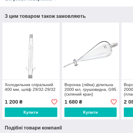
З цим товаром також замовляють
Холодильник спіральний
Воронка (лійка) ділильна
Воро
400 мм, шліф 29/32-29/32
2000 мл, грушовидна, G95
2000
(скляний кран)
(пла
1 200
1 680
2 0
₴
₴
Купити
Купити
Подібні товари компанії