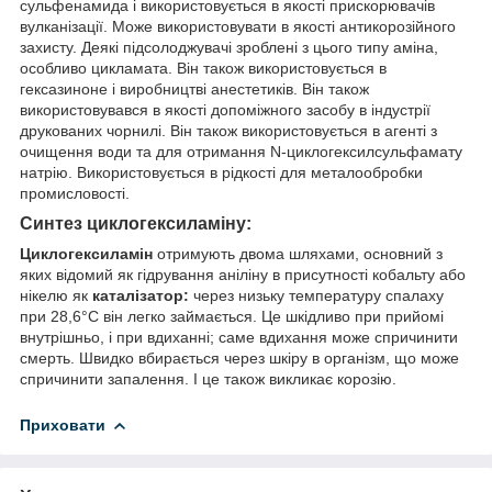
сульфенамида і використовується в якості прискорювачів
вулканізації. Може використовувати в якості антикорозійного
захисту. Деякі підсолоджувачі зроблені з цього типу аміна,
особливо цикламата. Він також використовується в
гексазиноне і виробництві анестетиків. Він також
використовувався в якості допоміжного засобу в індустрії
друкованих чорнилі. Він також використовується в агенті з
очищення води та для отримання N-циклогексилсульфамату
натрію. Використовується в рідкості для металообробки
промисловості.
Синтез циклогексиламіну:
Циклогексиламін
отримують двома шляхами, основний з
яких відомий як гідрування аніліну в присутності кобальту або
нікелю як
каталізатор:
через низьку температуру спалаху
при 28,6°C він легко займається. Це шкідливо при прийомі
внутрішньо, і при вдиханні; саме вдихання може спричинити
смерть. Швидко вбирається через шкіру в організм, що може
спричинити запалення. І це також викликає корозію.
Приховати