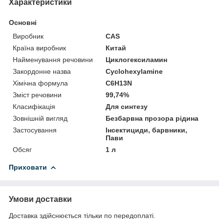
Характеристики
Основні
Виробник
CAS
Країна виробник
Китай
Найменування речовини
Циклогексиламин
Закордонне назва
Cyclohexylamine
Хімічна формула
C6H13N
Зміст речовини
99,74%
Класифікація
Для синтезу
Зовнішній вигляд
Безбарвна прозора рідина
Застосування
Інсектициди, барвники,
Пави
Обсяг
1 л
Приховати
Умови доставки
Доставка здійснюється тільки по передоплаті.