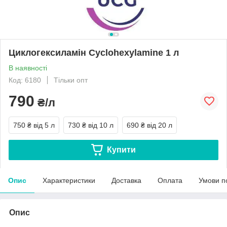
Циклогексиламін Cyclohexylamine 1 л
В наявності
Код: 6180
Тільки опт
790
₴/л
750 ₴
від 5 л
730 ₴
від 10 л
690 ₴
від 20 л
Купити
Опис
Характеристики
Доставка
Оплата
Умови п
Опис