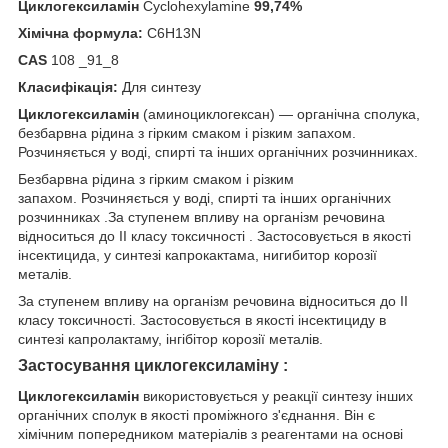
Циклогексиламiн
Cyclohexylamine
99,74%
Хімічна формула:
C6H13N
CAS
108 _91_8
Класифікація:
Для синтезу
Циклогексиламiн
(аминоциклогексан) — органічна сполука,
безбарвна рідина з гірким смаком і різким запахом.
Розчиняється у воді, спирті та інших органічних розчинниках.
Безбарвна рідина з гірким смаком і різким
запахом. Розчиняється у воді, спирті та інших органічних
розчинниках .За ступенем впливу на організм речовина
відноситься до II класу токсичності . Застосовується в якості
інсектицида, у синтезі капрокактама, нигибитор корозії
металів.
За ступенем впливу на організм речовина відноситься до II
класу токсичності. Застосовується в якості інсектициду в
синтезі капролактаму, інгібітор корозії металів.
Застосування циклогексиламіну :
Циклогексиламiн
використовується у реакції синтезу інших
органічних сполук в якості проміжного з'єднання. Він є
хімічним попередником матеріалів з реагентами на основі