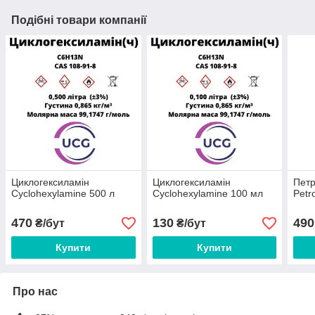
Подібні товари компанії
Циклогексиламін
Циклогексиламiн
Петр
Cyclohexylamine 500 л
Cyclohexylamine 100 мл
Petr
470
130
490
₴/бут
₴/бут
Купити
Купити
Про нас