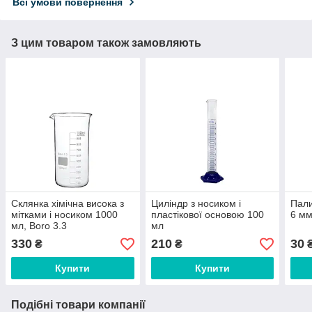
Всі умови повернення
З цим товаром також замовляють
Склянка хімічна висока з
Циліндр з носиком і
Пали
мітками і носиком 1000
пластікової основою 100
6 м
мл, Boro 3.3
мл
330
210
30
₴
₴
Купити
Купити
Подібні товари компанії