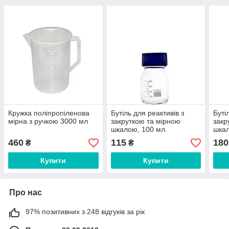
Кружка поліпропіленова
Бутіль для реактивів з
Буті
мірна з ручкою 3000 мл
закруткою та мірною
закр
шкалою, 100 мл.
шкал
460
115
180
₴
₴
Купити
Купити
Про нас
97% позитивних з 248 відгуків за рік