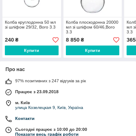
Колба круглодонна 50 мл
Колба плоскодонна 20000
Колб
зі шліфом 29/32, Boro 3.3
мл зі шліфом 60/46,Boro
мл з
3.3
3.3
240
8 850
365
₴
₴
Купити
Купити
Про нас
97% позитивних з 247 відгуків за рік
Працює з 23.09.2018
м. Київ
улица Козелецкая 9, Київ, Україна
Контакти
Сьогодні працює з 10:00 до 20:00
Показати весь графік роботи