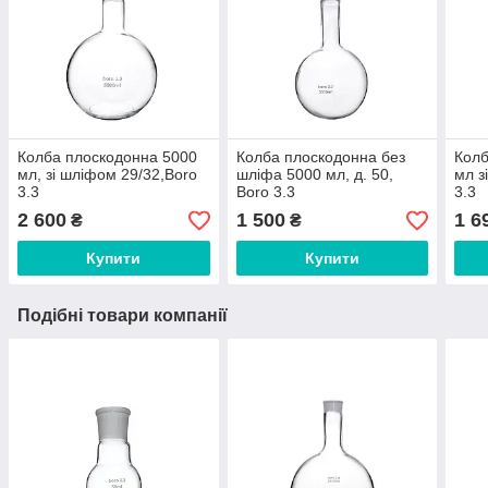
Колба плоскодонна 5000
Колба плоскодонна без
Колб
мл, зі шліфом 29/32,Boro
шліфа 5000 мл, д. 50,
мл з
3.3
Boro 3.3
3.3
2 600
1 500
1 6
₴
₴
Купити
Купити
Подібні товари компанії