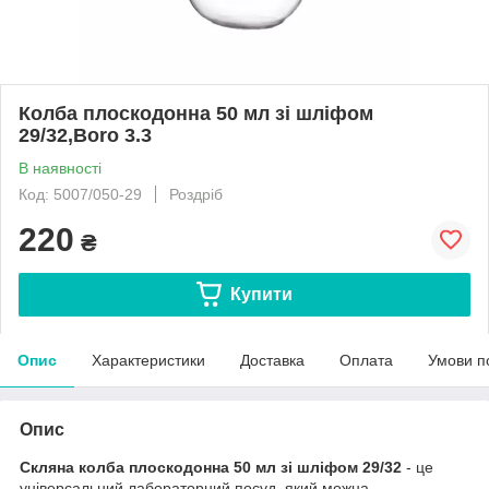
Колба плоскодонна 50 мл зі шліфом
29/32,Boro 3.3
В наявності
Код: 5007/050-29
Роздріб
220
₴
Купити
Опис
Характеристики
Доставка
Оплата
Умови п
Опис
Скляна колба плоскодонна 50 мл зі шліфом 29/32
- це
універсальний лабораторний посуд, який можна